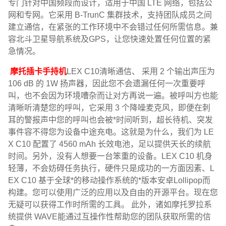
专门针对中国频段而设计，适用于中国 LTE 网络，包括公
网和专网。它采用 B-TrunC 集群技术，支持团队成员之间
建立通信，在紧张的工作环境中不会错过任何所需信息。兼
容北斗卫星导航系统及GPS，让您快速处置任何位置的紧
急情况。
摩托插卡手持机
LEX C10清晰通信、 采用 2 个输出声压为
106 dB 的 1W 扬声器，因此您不会遗漏任何一次重要呼
叫，也不会因为环境嘈杂而让对方再说一遍。被呼叫方也能
清晰听清楚您的呼叫，它采用 3 个降噪麦克风，即便在刺
耳的警报声中您的呼叫也会被*时间听到，超长待机、突发
事件容不得您为设备中途充电。这就是为什么，我们为 LE
X C10 配置了 4560 mAh 长效电池，足以提供天长的续航
时间。另外，没有人想要一台笨重的设备。LEX C10 机身
轻薄，不会妨碍任务执行，硬件只是成功的一方面因素、L
EX C10 基于全球*的移动操作系统的*版本安卓Lollipop而
构建。您可以使用广泛的应用以及自由的开源平台。现在您
无疑可以获得工作时所需的工具。 此外，诸如摩托罗拉系
统提供 WAVE能通过互操作性帮助您的团队获取所需的信