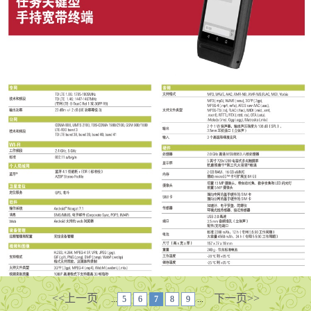
<<上一页
下一页>>
...
5
6
7
8
9
...