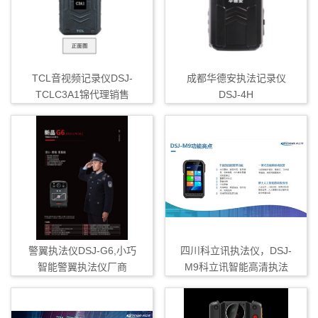
TCL音视频记录仪DSJ-
成都华德安执法记录仪
TCLC3A1锦代理销售
DSJ-4H
警翼执法仪DSJ-G6,小巧
四川科立讯执法仪，DSJ-
智能警翼执法仪厂商
M9科立讯智能高清执法
仪