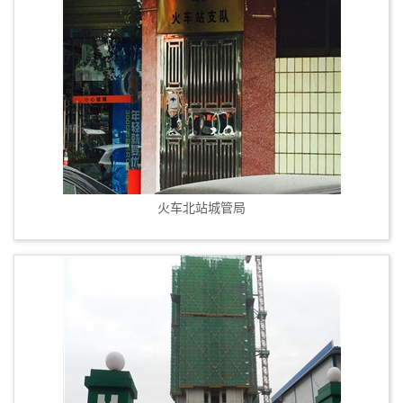
火车北站城管局