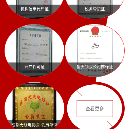
机构信用代码证
税务登记证
开户许可证
锦天领驭公司商标证
查看更多
成都无线电协会-会员单位