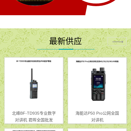
最新供应
北峰BF-TD935专业数字
海能达P50 Pro公网全国
对讲机 君晖全国批发
对讲机