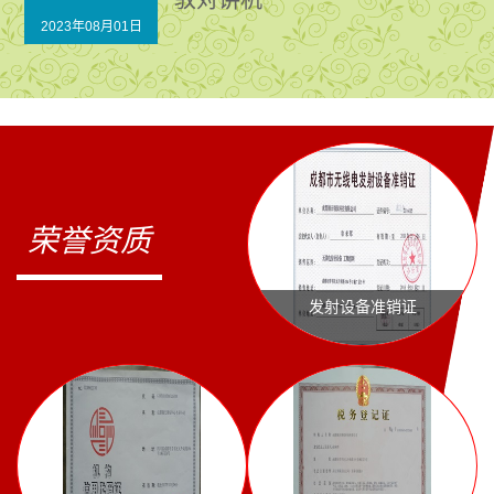
驭对讲机
2023年08月01日
荣誉资质
发射设备准销证